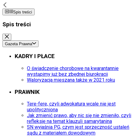
Spis treści
Spis treści
Gazeta Prawna
KADRY I PŁACE
O świadczenie chorobowe na kwarantannie
wystąpimy już bez zbędnej biurokracji
Waloryzacja mieszana także w 2021 roku
PRAWNIK
Tere-fere, czyli adwokatura wcale nie jest
upolityczniona
Jak zmienić prawo, aby nic się nie zmieniło, czyli
refleksje na temat klauzuli samarytanina
SN wyjaśnia PG, czym jest sprzeczność ustaleń
sądu z materiałem dowodowym