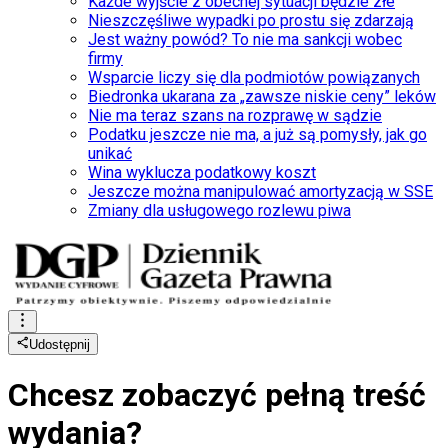
Każde wyjście z obecnej sytuacji będzie złe
Nieszczęśliwe wypadki po prostu się zdarzają
Jest ważny powód? To nie ma sankcji wobec
firmy
Wsparcie liczy się dla podmiotów powiązanych
Biedronka ukarana za „zawsze niskie ceny” leków
Nie ma teraz szans na rozprawę w sądzie
Podatku jeszcze nie ma, a już są pomysły, jak go
unikać
Wina wyklucza podatkowy koszt
Jeszcze można manipulować amortyzacją w SSE
Zmiany dla usługowego rozlewu piwa
Udostępnij
Chcesz zobaczyć
pełną treść
wydania?