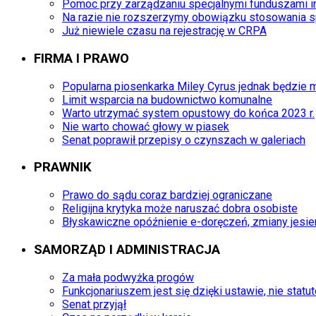
Pomoc przy zarządzaniu specjalnymi funduszami 
Na razie nie rozszerzymy obowiązku stosowania s
Już niewiele czasu na rejestrację w CRPA
FIRMA I PRAWO
Popularna piosenkarka Miley Cyrus jednak będzie m
Limit wsparcia na budownictwo komunalne
Warto utrzymać system opustowy do końca 2023 r.
Nie warto chować głowy w piasek
Senat poprawił przepisy o czynszach w galeriach
PRAWNIK
Prawo do sądu coraz bardziej ograniczane
Religijna krytyka może naruszać dobra osobiste
Błyskawiczne opóźnienie e-doręczeń, zmiany jesie
SAMORZĄD I ADMINISTRACJA
Za mała podwyżka progów
Funkcjonariuszem jest się dzięki ustawie, nie statu
Senat przyjął