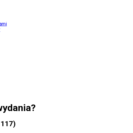
iami
r
wydania?
 117)