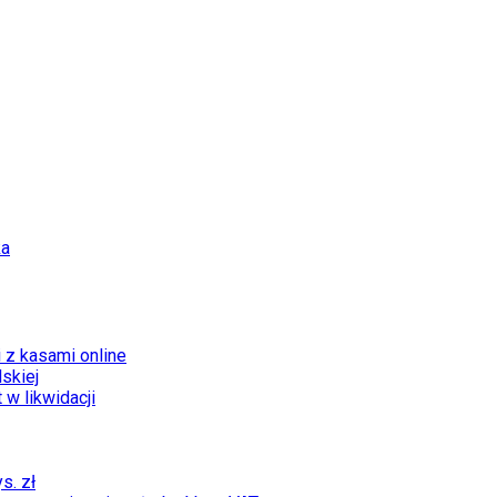
ka
 z kasami online
skiej
 w likwidacji
s. zł