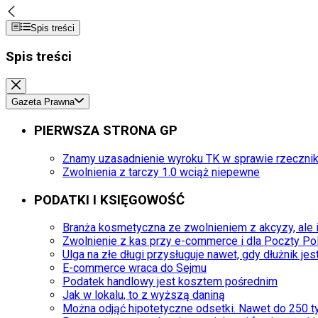
Spis treści
Spis treści
Gazeta Prawna
PIERWSZA STRONA GP
Znamy uzasadnienie wyroku TK w sprawie rzeczni
Zwolnienia z tarczy 1.0 wciąż niepewne
PODATKI I KSIĘGOWOŚĆ
Branża kosmetyczna ze zwolnieniem z akcyzy, ale i
Zwolnienie z kas przy e-commerce i dla Poczty Pol
Ulga na złe długi przysługuje nawet, gdy dłużnik jest
E-commerce wraca do Sejmu
Podatek handlowy jest kosztem pośrednim
Jak w lokalu, to z wyższą daniną
Można odjąć hipotetyczne odsetki. Nawet do 250 ty