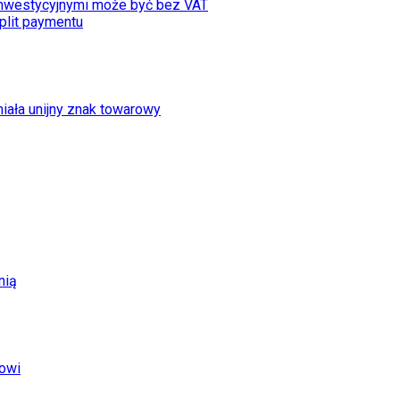
inwestycyjnymi może być bez VAT
plit paymentu
iała unijny znak towarowy
nią
towi