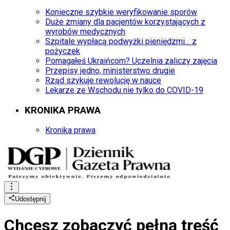
Konieczne szybkie weryfikowanie sporów
Duże zmiany dla pacjentów korzystających z
wyrobów medycznych
Szpitale wypłacą podwyżki pieniędzmi… z
pożyczek
Pomagałeś Ukraińcom? Uczelnia zaliczy zajęcia
Przepisy jedno, ministerstwo drugie
Rząd szykuje rewolucję w nauce
Lekarze ze Wschodu nie tylko do COVID-19
KRONIKA PRAWA
Kronika prawa
Udostępnij
Chcesz zobaczyć
pełną treść