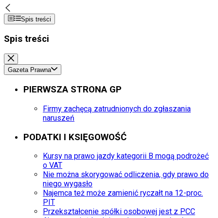
Spis treści
Spis treści
Gazeta Prawna
PIERWSZA STRONA GP
Firmy zachęcą zatrudnionych do zgłaszania
naruszeń
PODATKI I KSIĘGOWOŚĆ
Kursy na prawo jazdy kategorii B mogą podrożeć
o VAT
Nie można skorygować odliczenia, gdy prawo do
niego wygasło
Najemca też może zamienić ryczałt na 12-proc.
PIT
Przekształcenie spółki osobowej jest z PCC