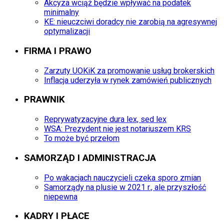
Akcyza wciąż będzie wpływać na podatek
minimalny
KE: nieuczciwi doradcy nie zarobią na agresywnej
optymalizacji
FIRMA I PRAWO
Zarzuty UOKiK za promowanie usług brokerskich
Inflacja uderzyła w rynek zamówień publicznych
PRAWNIK
Reprywatyzacyjne dura lex, sed lex
WSA: Prezydent nie jest notariuszem KRS
To może być przełom
SAMORZĄD I ADMINISTRACJA
Po wakacjach nauczycieli czeka sporo zmian
Samorządy na plusie w 2021 r., ale przyszłość
niepewna
KADRY I PŁACE