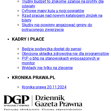
Trudny budżet to znikome szanse na profity dla
oświaty
Cyfrowe mapy kulą u nogi powiatów
Rząd pracuje nad nowym katalogiem zniżek na
bilety
Służby nie powinny angażować gminy do
potrąconego zwierzęcia
KADRY I PŁACE
Będzie podwyżka dopłat do pensji
Obniżona składka zdrowotna nie dla programistów
PIP o bhp na stanowiskach wyposażonych w
monitor
Wykłady nie tylko na zlecenie
KRONIKA PRAWA.PL
Kronika prawa 20.11.2024