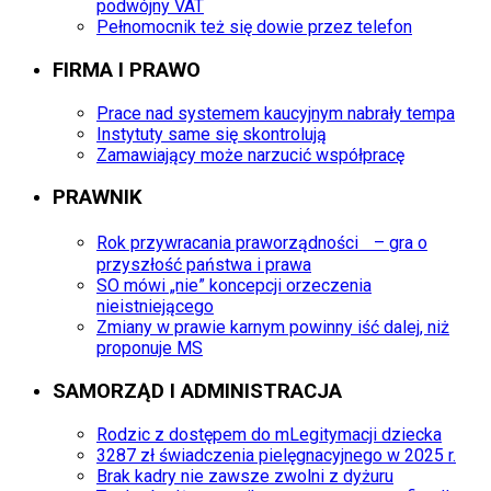
podwójny VAT
Pełnomocnik też się dowie przez telefon
FIRMA I PRAWO
Prace nad systemem kaucyjnym nabrały tempa
Instytuty same się skontrolują
Zamawiający może narzucić współpracę
PRAWNIK
Rok przywracania praworządności – gra o
przyszłość państwa i prawa
SO mówi „nie” koncepcji orzeczenia
nieistniejącego
Zmiany w prawie karnym powinny iść dalej, niż
proponuje MS
SAMORZĄD I ADMINISTRACJA
Rodzic z dostępem do mLegitymacji dziecka
3287 zł świadczenia pielęgnacyjnego w 2025 r.
Brak kadry nie zawsze zwolni z dyżuru