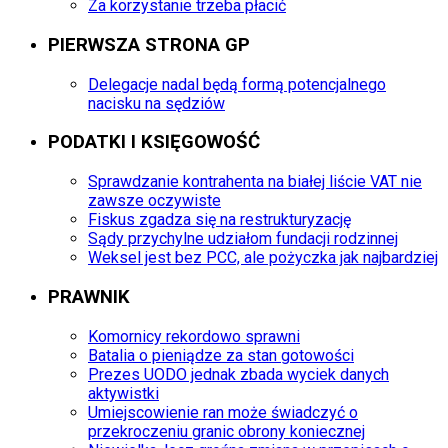
Za korzystanie trzeba płacić
PIERWSZA STRONA GP
Delegacje nadal będą formą potencjalnego
nacisku na sędziów
PODATKI I KSIĘGOWOŚĆ
Sprawdzanie kontrahenta na białej liście VAT nie
zawsze oczywiste
Fiskus zgadza się na restrukturyzację
Sądy przychylne udziałom fundacji rodzinnej
Weksel jest bez PCC, ale pożyczka jak najbardziej
PRAWNIK
Komornicy rekordowo sprawni
Batalia o pieniądze za stan gotowości
Prezes UODO jednak zbada wyciek danych
aktywistki
Umiejscowienie ran może świadczyć o
przekroczeniu granic obrony koniecznej