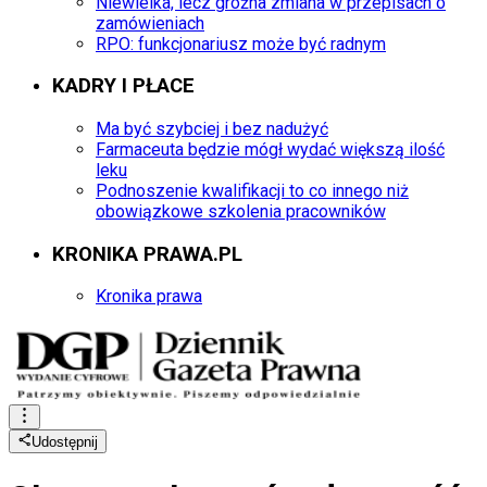
Niewielka, lecz groźna zmiana w przepisach o
zamówieniach
RPO: funkcjonariusz może być radnym
KADRY I PŁACE
Ma być szybciej i bez nadużyć
Farmaceuta będzie mógł wydać większą ilość
leku
Podnoszenie kwalifikacji to co innego niż
obowiązkowe szkolenia pracowników
KRONIKA PRAWA.PL
Kronika prawa
Udostępnij