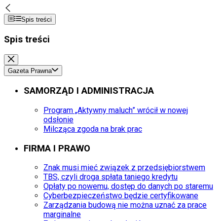
Spis treści
Spis treści
Gazeta Prawna
SAMORZĄD I ADMINISTRACJA
Program „Aktywny maluch” wrócił w nowej
odsłonie
Milcząca zgoda na brak prac
FIRMA I PRAWO
Znak musi mieć związek z przedsiębiorstwem
TBS, czyli droga spłata taniego kredytu
Opłaty po nowemu, dostęp do danych po staremu
Cyberbezpieczeństwo będzie certyfikowane
Zarządzania budową nie można uznać za prace
marginalne