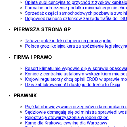
Opłata sublicencyjna to przychód z zysków kapita
Formalne odroczenie podatku minimalnego nie chro
Sprzedaż części samochodowych pozbawia zwolni
Odpowiedzialność członków zarządu trafiła do TS
PIERWSZA STRONA GP
Tańsze polskie leki dopiero na prima aprilis
Polsce grozi kolejna kara za spóźnienie legislacyjn
FIRMA I PRAWO
Resort klimatu nie wypowie się w sprawie opakow
Koniec z centralnie ustalonym wskaźnikiem miejsc
Krajowi regulatorzy chcą opinii EROD w sprawie mo
Dziś zablokowanie AI dostępu do treści to fikcja
PRAWNIK
Pięć lat obowiązywania przepisów o komornikach
Sędziowie domagają się od ministra sprawiedliwo
Rejestracja stowarzyszenia w jeden dzień
Karne dla Krakowa, cywilne dla Warszawy