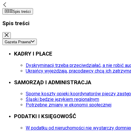
Spis treści
Spis treści
Gazeta Prawna
KADRY I PŁACE
Dyskryminacji trzeba przeciwdziałać, a nie robić au
Ukraińcy wyjeżdżają, pracodawcy chcą ich zatrzym
SAMORZĄD I ADMINISTRACJA
Sporne koszty opieki koordynatorów pieczy zastęp
Śląski będzie językiem regionalnym
Potrzebne zmiany w ekonomii społecznej
PODATKI I KSIĘGOWOŚĆ
W podatku od nieruchomości nie wystarczy domni