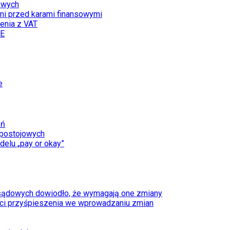
łowych
ni przed karami finansowymi
enia z VAT
UE
e
ań
 postojowych
delu „pay or okay”
 sądowych dowiodło, że wymagają one zmiany
ści przyśpieszenia we wprowadzaniu zmian