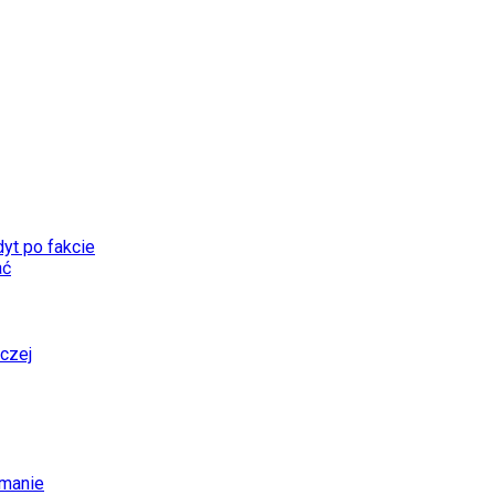
dyt po fakcie
ać
czej
emanie