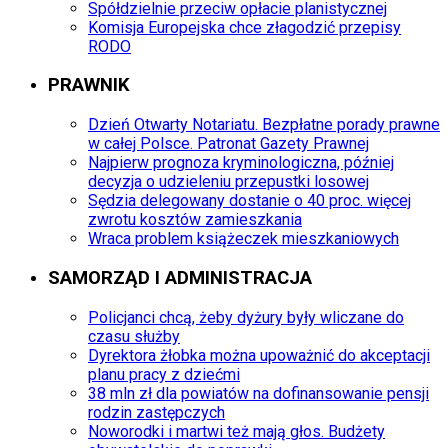
Spółdzielnie przeciw opłacie planistycznej
Komisja Europejska chce złagodzić przepisy
RODO
PRAWNIK
Dzień Otwarty Notariatu. Bezpłatne porady prawne
w całej Polsce. Patronat Gazety Prawnej
Najpierw prognoza kryminologiczna, później
decyzja o udzieleniu przepustki losowej
Sędzia delegowany dostanie o 40 proc. więcej
zwrotu kosztów zamieszkania
Wraca problem książeczek mieszkaniowych
SAMORZĄD I ADMINISTRACJA
Policjanci chcą, żeby dyżury były wliczane do
czasu służby
Dyrektora żłobka można upoważnić do akceptacji
planu pracy z dziećmi
38 mln zł dla powiatów na dofinansowanie pensji
rodzin zastępczych
Noworodki i martwi też mają głos. Budżety