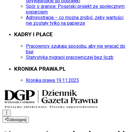
obywatelskie do poprawki
Spór o granice. Poselski projekt ze społecznym
poparciem
Administracja – co można zrobić, żeby wartości
nie zostały tylko na papierze
KADRY I PŁACE
Pracownicy szukają sposobu, aby nie wracać do
biur
Statystyka migracji pracowniczej bez liczb
KRONIKA PRAWA.PL
Kronika prawa 19.11.2025
Udostępnij