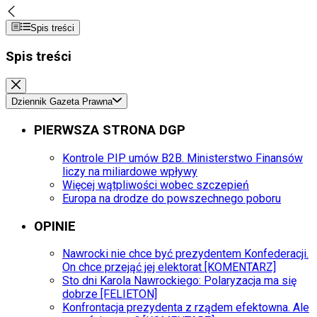
Spis treści
Spis treści
Dziennik Gazeta Prawna
PIERWSZA STRONA DGP
Kontrole PIP umów B2B. Ministerstwo Finansów
liczy na miliardowe wpływy
Więcej wątpliwości wobec szczepień
Europa na drodze do powszechnego poboru
OPINIE
Nawrocki nie chce być prezydentem Konfederacji.
On chce przejąć jej elektorat [KOMENTARZ]
Sto dni Karola Nawrockiego: Polaryzacja ma się
dobrze [FELIETON]
Konfrontacja prezydenta z rządem efektowna. Ale