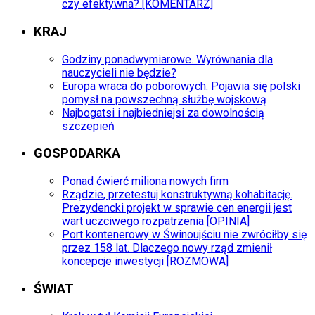
czy efektywna? [KOMENTARZ]
KRAJ
Godziny ponadwymiarowe. Wyrównania dla
nauczycieli nie będzie?
Europa wraca do poborowych. Pojawia się polski
pomysł na powszechną służbę wojskową
Najbogatsi i najbiedniejsi za dowolnością
szczepień
GOSPODARKA
Ponad ćwierć miliona nowych firm
Rządzie, przetestuj konstruktywną kohabitację.
Prezydencki projekt w sprawie cen energii jest
wart uczciwego rozpatrzenia [OPINIA]
Port kontenerowy w Świnoujściu nie zwróciłby się
przez 158 lat. Dlaczego nowy rząd zmienił
koncepcje inwestycji [ROZMOWA]
ŚWIAT