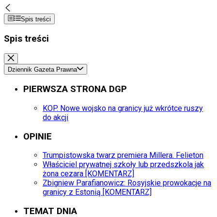
Spis treści
Spis treści
Dziennik Gazeta Prawna
PIERWSZA STRONA DGP
KOP. Nowe wojsko na granicy już wkrótce ruszy
do akcji
OPINIE
Trumpistowska twarz premiera Millera. Felieton
Właściciel prywatnej szkoły lub przedszkola jak
żona cezara [KOMENTARZ]
Zbigniew Parafianowicz: Rosyjskie prowokacje na
granicy z Estonią [KOMENTARZ]
TEMAT DNIA