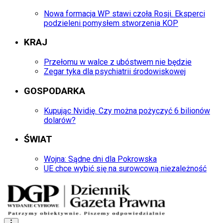
Nowa formacja WP stawi czoła Rosji. Eksperci
podzieleni pomysłem stworzenia KOP
KRAJ
Przełomu w walce z ubóstwem nie będzie
Zegar tyka dla psychiatrii środowiskowej
GOSPODARKA
Kupując Nvidię. Czy można pożyczyć 6 bilionów
dolarów?
ŚWIAT
Wojna: Sądne dni dla Pokrowska
UE chce wybić się na surowcową niezależność