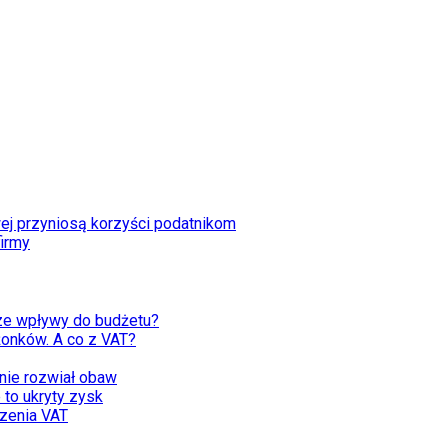
ej przyniosą korzyści podatnikom
firmy
ze wpływy do budżetu?
żonków. A co z VAT?
nie rozwiał obaw
 to ukryty zysk
zenia VAT