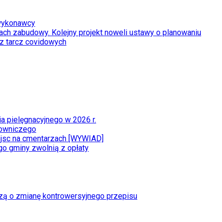
 wykonawcy
ach zabudowy. Kolejny projekt noweli ustawy o planowaniu
 z tarcz covidowych
a pielęgnacyjnego w 2026 r.
łowniczego
iejsc na cmentarzach [WYWIAD]
go gminy zwolnią z opłaty
zą o zmianę kontrowersyjnego przepisu