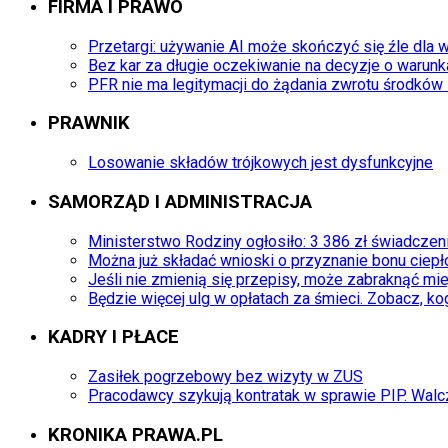
FIRMA I PRAWO
Przetargi: używanie AI może skończyć się źle dla
Bez kar za długie oczekiwanie na decyzje o warunk
PFR nie ma legitymacji do żądania zwrotu środków
PRAWNIK
Losowanie składów trójkowych jest dysfunkcyjne
SAMORZĄD I ADMINISTRACJA
Ministerstwo Rodziny ogłosiło: 3 386 zł świadczeni
Można już składać wnioski o przyznanie bonu ciep
Jeśli nie zmienią się przepisy, może zabraknąć m
Będzie więcej ulg w opłatach za śmieci. Zobacz, ko
KADRY I PŁACE
Zasiłek pogrzebowy bez wizyty w ZUS
Pracodawcy szykują kontratak w sprawie PIP. Walc
KRONIKA PRAWA.PL