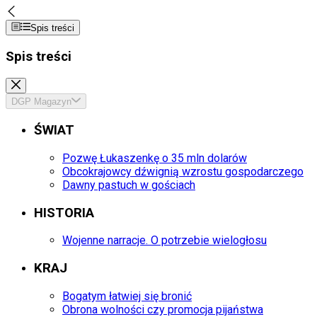
Spis treści
Spis treści
DGP Magazyn
ŚWIAT
Pozwę Łukaszenkę o 35 mln dolarów
Obcokrajowcy dźwignią wzrostu gospodarczego
Dawny pastuch w gościach
HISTORIA
Wojenne narracje. O potrzebie wielogłosu
KRAJ
Bogatym łatwiej się bronić
Obrona wolności czy promocja pijaństwa