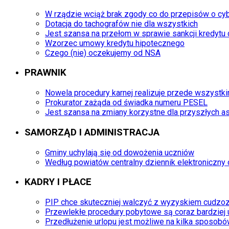
W rządzie wciąż brak zgody co do przepisów o c
Dotacja do tachografów nie dla wszystkich
Jest szansa na przełom w sprawie sankcji kredyt
Wzorzec umowy kredytu hipotecznego
Czego (nie) oczekujemy od NSA
PRAWNIK
Nowela procedury karnej realizuje przede wszystk
Prokurator zażąda od świadka numeru PESEL
Jest szansa na zmiany korzystne dla przyszłych 
SAMORZĄD I ADMINISTRACJA
Gminy uchylają się od dowożenia uczniów
Według powiatów centralny dziennik elektroniczn
KADRY I PŁACE
PIP chce skuteczniej walczyć z wyzyskiem cudz
Przewlekłe procedury pobytowe są coraz bardziej u
Przedłużenie urlopu jest możliwe na kilka sposob