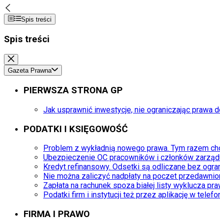
Spis treści
Spis treści
Gazeta Prawna
PIERWSZA STRONA GP
Jak usprawnić inwestycje, nie ograniczając prawa 
PODATKI I KSIĘGOWOŚĆ
Problem z wykładnią nowego prawa. Tym razem ch
Ubezpieczenie OC pracowników i członków zarządu
Kredyt refinansowy. Odsetki są odliczane bez ogra
Nie można zaliczyć nadpłaty na poczet przedawnion
Zapłata na rachunek spoza białej listy wyklucza pr
Podatki firm i instytucji też przez aplikację w telefo
FIRMA I PRAWO