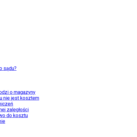
do sądu?
odzi o magazyny
 nie jest kosztem
niczeń
ej zaległości
awo do kosztu
nie