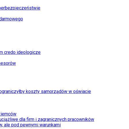
yberbezpieczeństwie
u darmowego
im credo ideologicze
asesorów
y ograniczyłby koszty samorządów w oświacie
oziemców
ciążliwe dla firm i zagranicznych pracowników
ów, ale pod pewnymi warunkami