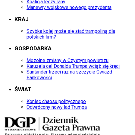
Koalicja leczy rany
Manewry wojskowe nowego prezydenta
KRAJ
Szybka kolej może się stać trampoliną dla
polskich firm?
GOSPODARKA
Mozolne zmiany w Czystym powietrzu
Karuzela ceł Donalda Trumpa wciąż się kręci
Santander trzeci raz na szczycie Gwiazd
Bankowości
ŚWIAT
Koniec chaosu politycznego
Odwrócony nowy ład Trumpa