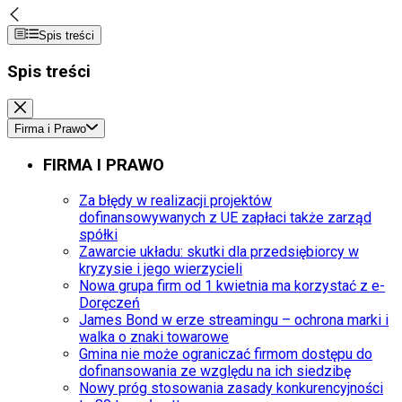
Spis treści
Spis treści
Firma i Prawo
FIRMA I PRAWO
Za błędy w realizacji projektów
dofinansowywanych z UE zapłaci także zarząd
spółki
Zawarcie układu: skutki dla przedsiębiorcy w
kryzysie i jego wierzycieli
Nowa grupa firm od 1 kwietnia ma korzystać z e-
Doręczeń
James Bond w erze streamingu – ochrona marki i
walka o znaki towarowe
Gmina nie może ograniczać firmom dostępu do
dofinansowania ze względu na ich siedzibę
Nowy próg stosowania zasady konkurencyjności