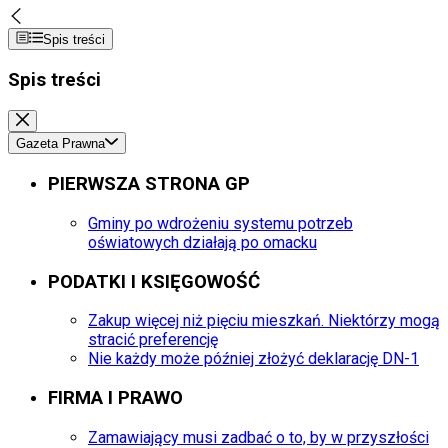
Spis treści
Spis treści
Gazeta Prawna
PIERWSZA STRONA GP
Gminy po wdrożeniu systemu potrzeb
oświatowych działają po omacku
PODATKI I KSIĘGOWOŚĆ
Zakup więcej niż pięciu mieszkań. Niektórzy mogą
stracić preferencję
Nie każdy może później złożyć deklarację DN-1
FIRMA I PRAWO
Zamawiający musi zadbać o to, by w przyszłości