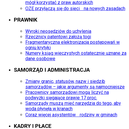
mógł korzystać z praw autorskich
OZE przyłączą się do sieci na nowych zasadach
PRAWNIK
Wyroki neosędziów do uchylenia
Rzecznicy patentowi założą togi
Fragmentaryczna elektronizacja postępowań w
ogniu krytyki
Numery ksiąg wieczystych ostatecznie uznane za
dane osobowe
SAMORZĄD I ADMINISTRACJA
Zmiany granic, statusów, nazw i siedzib
samorządów – jakie argumenty są najmocniejsze
Pracownicy samorządowi mogą liczyć na
podwyżki sięgające prawie 17 proc.
Samorządy muszą mieć narzędzia do tego, aby
woda płynęła w kranach
Coraz więcej asystentów rodziny w gminach
KADRY I PŁACE