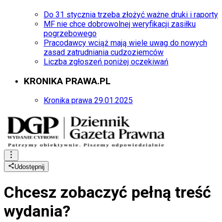
Do 31 stycznia trzeba złożyć ważne druki i raporty
MF nie chce dobrowolnej weryfikacji zasiłku
pogrzebowego
Pracodawcy wciąż mają wiele uwag do nowych
zasad zatrudniania cudzoziemców
Liczba zgłoszeń poniżej oczekiwań
KRONIKA PRAWA.PL
Kronika prawa 29.01.2025
Udostępnij
Chcesz zobaczyć
pełną treść
wydania?