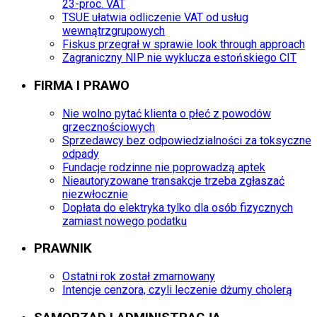
23-proc. VAT
TSUE ułatwia odliczenie VAT od usług
wewnątrzgrupowych
Fiskus przegrał w sprawie look through approach
Zagraniczny NIP nie wyklucza estońskiego CIT
FIRMA I PRAWO
Nie wolno pytać klienta o płeć z powodów
grzecznościowych
Sprzedawcy bez odpowiedzialności za toksyczne
odpady
Fundacje rodzinne nie poprowadzą aptek
Nieautoryzowane transakcje trzeba zgłaszać
niezwłocznie
Dopłata do elektryka tylko dla osób fizycznych
zamiast nowego podatku
PRAWNIK
Ostatni rok został zmarnowany
Intencje cenzora, czyli leczenie dżumy cholerą