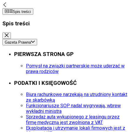
Spis treści
Spis treści
Gazeta Prawna
PIERWSZA STRONA GP
Pomysł na związki partnerskie może uderzać w
prawa rodziców
PODATKI I KSIĘGOWOŚĆ
Biura rachunkowe narzekają na utrudniony kontakt
ze skarbówką
Funkcjonariusze SOP nadal wygrywają, wbrew
wykładni ministra
Sprzedaż auta wykupionego z leasingu przez
firmę medyczną jest zwolniona z VAT
Eksploatacja i utrzymanie lokali firmowych jest z