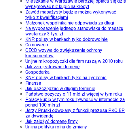
Mieszkanie w Warszawie bardziej opłaca się dziś
wynajmować niż kupić na kredyt
Zawód masażysty będzie można wykonywać
tylko z kwalifikacjami
Małżonek wspólnika nie odpowiada za długi
Na wyposażenie jednego stanowiska do masażu
wystarczy 3 tys. zł
KNF: polisy w bankach tylko dobrowolnie
Co nowego
OECD wzywa do zwiększenia ochrony
konsumentów
Unijne mikropożyczki dla firm ruszą w 2010 roku
Jak zarejestrować domenę.
Gospodarka.
KNF: polisy w bankach tylko na życzenie
Finanse
Jak oszczędzać w długim terminie
Państwo pożyczy o 11 mld zł więcej w tym roku
Polacy kupią w tym roku żywność w internecie za
ponad 100 mln zł
Jerzy Pruski odwołany z funkcji prezesa PKO BP
za dywidendę
Jak założyć domenę firmy
Unijna polityka rolna do zmiany