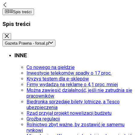
Spis treści
Spis treści
Gazeta Prawna - forsal.pl
INNE
Co nowego na giełdzie
Inwestycje telekomów spadły o 17 proc.
Kryzys testem dla e-sklepów
Firmy wydadzą na reklamę o 4,1 proc. mniej
Można zawiesić działalność, jeśli nie zatrudnia się
pracowników
Biedronka sprzedaje bilety lotnicze, a Tesco
ubezpieczenia
Rząd przyjął projekt nowelizacji budżetu
Groźba regulacji
Rolnictwo zbyt ważne, by zostawić je samemu
rynkowi