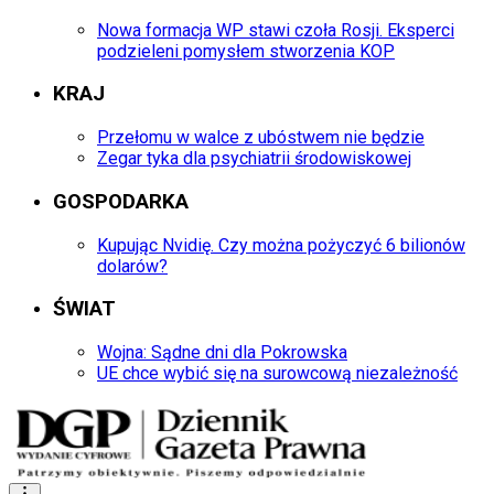
Nowa formacja WP stawi czoła Rosji. Eksperci
podzieleni pomysłem stworzenia KOP
KRAJ
Przełomu w walce z ubóstwem nie będzie
Zegar tyka dla psychiatrii środowiskowej
GOSPODARKA
Kupując Nvidię. Czy można pożyczyć 6 bilionów
dolarów?
ŚWIAT
Wojna: Sądne dni dla Pokrowska
UE chce wybić się na surowcową niezależność