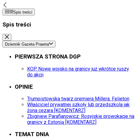
Spis treści
Spis treści
Dziennik Gazeta Prawna
PIERWSZA STRONA DGP
KOP. Nowe wojsko na granicy już wkrótce ruszy
do akcji
OPINIE
Trumpistowska twarz premiera Millera. Felieton
Właściciel prywatnej szkoły lub przedszkola jak
żona cezara [KOMENTARZ]
Zbigniew Parafianowicz: Rosyjskie prowokacje na
granicy z Estonią [KOMENTARZ]
TEMAT DNIA