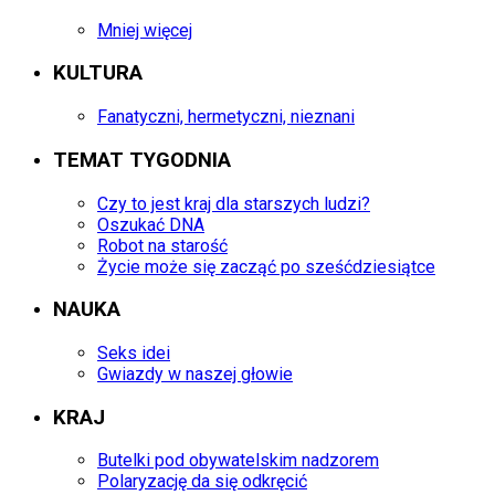
Mniej więcej
KULTURA
Fanatyczni, hermetyczni, nieznani
TEMAT TYGODNIA
Czy to jest kraj dla starszych ludzi?
Oszukać DNA
Robot na starość
Życie może się zacząć po sześćdziesiątce
NAUKA
Seks idei
Gwiazdy w naszej głowie
KRAJ
Butelki pod obywatelskim nadzorem
Polaryzację da się odkręcić