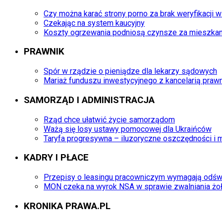
Czy można karać strony porno za brak weryfikacji w
Czekając na system kaucyjny
Koszty ogrzewania podniosą czynsze za mieszkan
PRAWNIK
Spór w rządzie o pieniądze dla lekarzy sądowych
Mariaż funduszu inwestycyjnego z kancelarią praw
SAMORZĄD I ADMINISTRACJA
Rząd chce ułatwić życie samorządom
Ważą się losy ustawy pomocowej dla Ukraińców
Taryfa progresywna – iluzoryczne oszczędności i
KADRY I PŁACE
Przepisy o leasingu pracowniczym wymagają odśw
MON czeka na wyrok NSA w sprawie zwalniania żo
KRONIKA PRAWA.PL