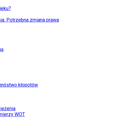
ieku?
ia. Potrzebna zmiana prawa
ną
 mnóstwo kłopotów
ieżenia
łnierzy WOT