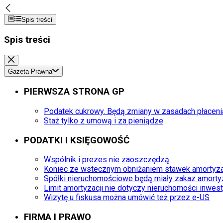
Spis treści
Spis treści
Gazeta Prawna
PIERWSZA STRONA GP
Podatek cukrowy. Będą zmiany w zasadach płacenia
Staż tylko z umową i za pieniądze
PODATKI I KSIĘGOWOŚĆ
Wspólnik i prezes nie zaoszczędzą
Koniec ze wstecznym obniżaniem stawek amortyza
Spółki nieruchomościowe będą miały zakaz amortyz
Limit amortyzacji nie dotyczy nieruchomości inwes
Wizytę u fiskusa można umówić też przez e-US
FIRMA I PRAWO