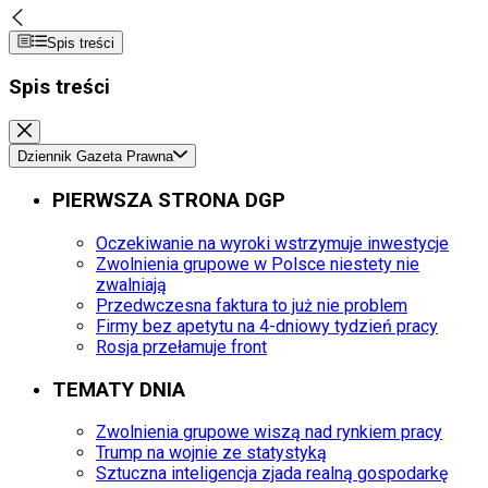
Spis treści
Spis treści
Dziennik Gazeta Prawna
PIERWSZA STRONA DGP
Oczekiwanie na wyroki wstrzymuje inwestycje
Zwolnienia grupowe w Polsce niestety nie
zwalniają
Przedwczesna faktura to już nie problem
Firmy bez apetytu na 4-dniowy tydzień pracy
Rosja przełamuje front
TEMATY DNIA
Zwolnienia grupowe wiszą nad rynkiem pracy
Trump na wojnie ze statystyką
Sztuczna inteligencja zjada realną gospodarkę