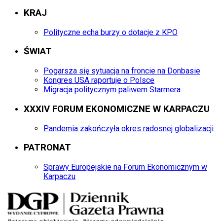
KRAJ
Polityczne echa burzy o dotacje z KPO
ŚWIAT
Pogarsza się sytuacja na froncie na Donbasie
Kongres USA raportuje o Polsce
Migracja politycznym paliwem Starmera
XXXIV FORUM EKONOMICZNE W KARPACZU
Pandemia zakończyła okres radosnej globalizacji
PATRONAT
Sprawy Europejskie na Forum Ekonomicznym w
Karpaczu