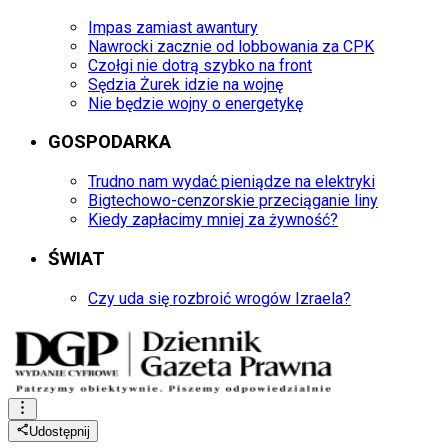
Impas zamiast awantury
Nawrocki zacznie od lobbowania za CPK
Czołgi nie dotrą szybko na front
Sędzia Żurek idzie na wojnę
Nie będzie wojny o energetykę
GOSPODARKA
Trudno nam wydać pieniądze na elektryki
Bigtechowo-cenzorskie przeciąganie liny
Kiedy zapłacimy mniej za żywność?
ŚWIAT
Czy uda się rozbroić wrogów Izraela?
Udostępnij