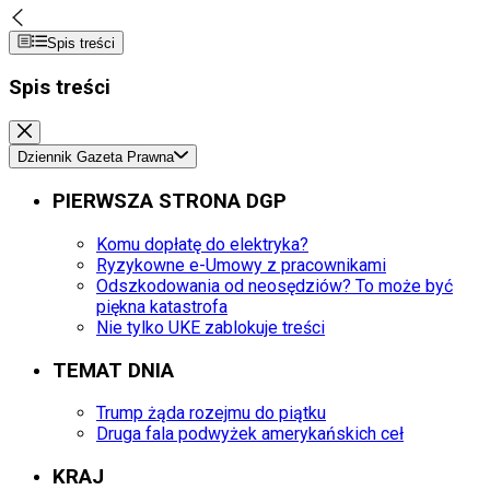
Spis treści
Spis treści
Dziennik Gazeta Prawna
PIERWSZA STRONA DGP
Komu dopłatę do elektryka?
Ryzykowne e-Umowy z pracownikami
Odszkodowania od neosędziów? To może być
piękna katastrofa
Nie tylko UKE zablokuje treści
TEMAT DNIA
Trump żąda rozejmu do piątku
Druga fala podwyżek amerykańskich ceł
KRAJ