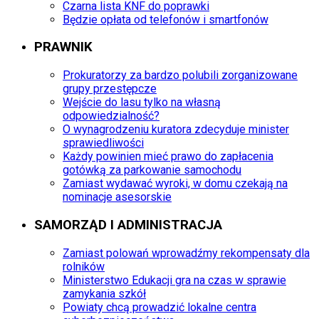
Czarna lista KNF do poprawki
Będzie opłata od telefonów i smartfonów
PRAWNIK
Prokuratorzy za bardzo polubili zorganizowane
grupy przestępcze
Wejście do lasu tylko na własną
odpowiedzialność?
O wynagrodzeniu kuratora zdecyduje minister
sprawiedliwości
Każdy powinien mieć prawo do zapłacenia
gotówką za parkowanie samochodu
Zamiast wydawać wyroki, w domu czekają na
nominacje asesorskie
SAMORZĄD I ADMINISTRACJA
Zamiast polowań wprowadźmy rekompensaty dla
rolników
Ministerstwo Edukacji gra na czas w sprawie
zamykania szkół
Powiaty chcą prowadzić lokalne centra