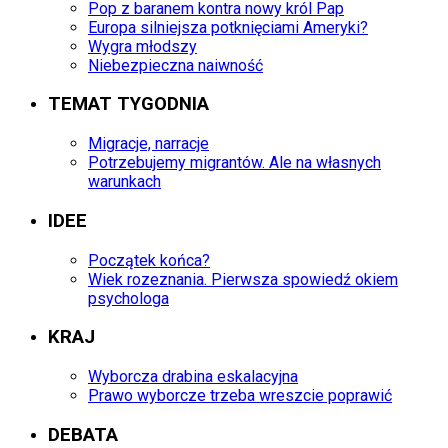
Pop z baranem kontra nowy król Pap
Europa silniejsza potknięciami Ameryki?
Wygra młodszy
Niebezpieczna naiwność
TEMAT TYGODNIA
Migracje, narracje
Potrzebujemy migrantów. Ale na własnych
warunkach
IDEE
Początek końca?
Wiek rozeznania. Pierwsza spowiedź okiem
psychologa
KRAJ
Wyborcza drabina eskalacyjna
Prawo wyborcze trzeba wreszcie poprawić
DEBATA