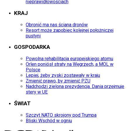
nieprawidłowościach
KRAJ
Obronić ma nas ściana dronów
Resort może zapobiec kolejnej położniczej
pustyni
GOSPODARKA
Powolna rehabilitacja europejskiego atomu
Orlen poniósł straty na Węgrzech, a MOL w
Polsce
Lepiej, żeby zyski zostawały w kraju
Zmienić prawo, by zmienić PZU
Nadchodzi zielona prezydencja. Dania przejmuje
stery w UE
ŚWIAT
Szczyt NATO skrojony pod Trumpa
Bliski Wschód w ogniu