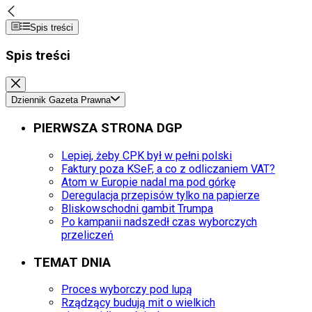
Spis treści
Spis treści
Dziennik Gazeta Prawna
PIERWSZA STRONA DGP
Lepiej, żeby CPK był w pełni polski
Faktury poza KSeF, a co z odliczaniem VAT?
Atom w Europie nadal ma pod górkę
Deregulacja przepisów tylko na papierze
Bliskowschodni gambit Trumpa
Po kampanii nadszedł czas wyborczych
przeliczeń
TEMAT DNIA
Proces wyborczy pod lupą
Rządzący budują mit o wielkich