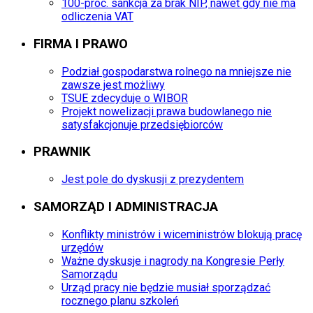
100-proc. sankcja za brak NIP, nawet gdy nie ma
odliczenia VAT
FIRMA I PRAWO
Podział gospodarstwa rolnego na mniejsze nie
zawsze jest możliwy
TSUE zdecyduje o WIBOR
Projekt nowelizacji prawa budowlanego nie
satysfakcjonuje przedsiębiorców
PRAWNIK
Jest pole do dyskusji z prezydentem
SAMORZĄD I ADMINISTRACJA
Konflikty ministrów i wiceministrów blokują pracę
urzędów
Ważne dyskusje i nagrody na Kongresie Perły
Samorządu
Urząd pracy nie będzie musiał sporządzać
rocznego planu szkoleń