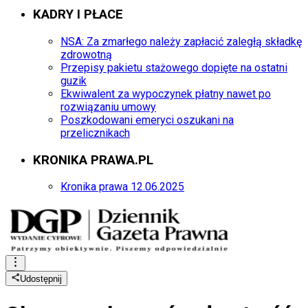
KADRY I PŁACE
NSA: Za zmarłego należy zapłacić zaległą składkę
zdrowotną
Przepisy pakietu stażowego dopięte na ostatni
guzik
Ekwiwalent za wypoczynek płatny nawet po
rozwiązaniu umowy
Poszkodowani emeryci oszukani na
przelicznikach
KRONIKA PRAWA.PL
Kronika prawa 12.06.2025
Udostępnij