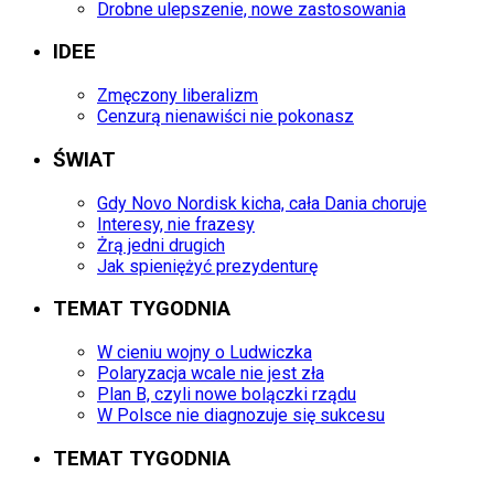
Drobne ulepszenie, nowe zastosowania
IDEE
Zmęczony liberalizm
Cenzurą nienawiści nie pokonasz
ŚWIAT
Gdy Novo Nordisk kicha, cała Dania choruje
Interesy, nie frazesy
Żrą jedni drugich
Jak spieniężyć prezydenturę
TEMAT TYGODNIA
W cieniu wojny o Ludwiczka
Polaryzacja wcale nie jest zła
Plan B, czyli nowe bolączki rządu
W Polsce nie diagnozuje się sukcesu
TEMAT TYGODNIA