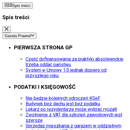
Spis treści
Spis treści
Gazeta Prawna
PIERWSZA STRONA GP
Część dofinansowania za praktyki absolwenckie
trzeba oddać państwu
System e-Umowy 1.0 jednak dopiero od
przyszłego roku
PODATKI I KSIĘGOWOŚĆ
Nie będzie kolejnych odroczeń KSeF
Budynek bez dachu jest bez podatku
Lekarz po rezydenturze może wybrać ryczałt
Zwolnienie z VAT dla szkoleń zawodowych jest
szersze
Sprzedaż mieszkania z garażem w oddzielnym