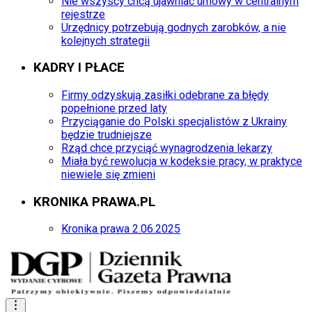
Nie wszyscy chcą ujawniać umowy w centralnym
rejestrze
Urzędnicy potrzebują godnych zarobków, a nie
kolejnych strategii
KADRY I PŁACE
Firmy odzyskują zasiłki odebrane za błędy
popełnione przed laty
Przyciąganie do Polski specjalistów z Ukrainy
będzie trudniejsze
Rząd chce przyciąć wynagrodzenia lekarzy
Miała być rewolucja w kodeksie pracy, w praktyce
niewiele się zmieni
KRONIKA PRAWA.PL
Kronika prawa 2.06.2025