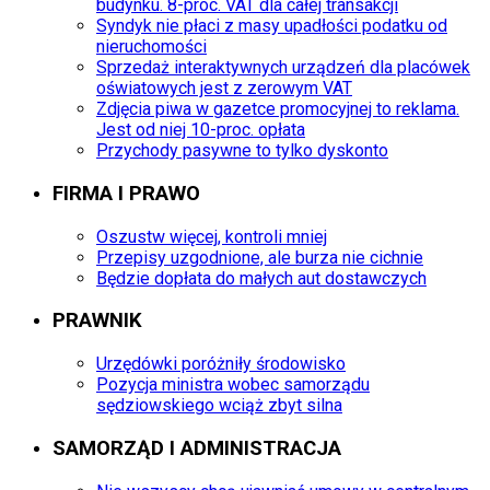
budynku. 8-proc. VAT dla całej transakcji
Syndyk nie płaci z masy upadłości podatku od
nieruchomości
Sprzedaż interaktywnych urządzeń dla placówek
oświatowych jest z zerowym VAT
Zdjęcia piwa w gazetce promocyjnej to reklama.
Jest od niej 10-proc. opłata
Przychody pasywne to tylko dyskonto
FIRMA I PRAWO
Oszustw więcej, kontroli mniej
Przepisy uzgodnione, ale burza nie cichnie
Będzie dopłata do małych aut dostawczych
PRAWNIK
Urzędówki poróżniły środowisko
Pozycja ministra wobec samorządu
sędziowskiego wciąż zbyt silna
SAMORZĄD I ADMINISTRACJA