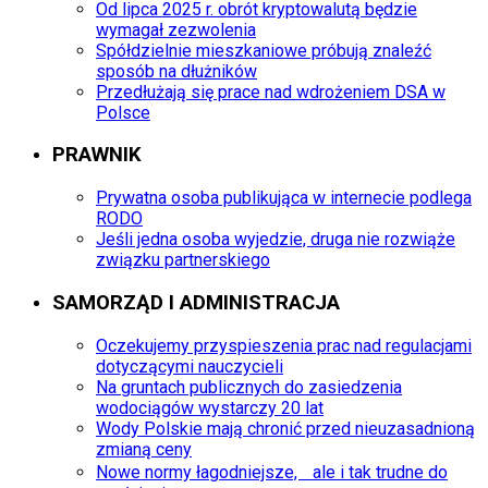
Od lipca 2025 r. obrót kryptowalutą będzie
wymagał zezwolenia
Spółdzielnie mieszkaniowe próbują znaleźć
sposób na dłużników
Przedłużają się prace nad wdrożeniem DSA w
Polsce
PRAWNIK
Prywatna osoba publikująca w internecie podlega
RODO
Jeśli jedna osoba wyjedzie, druga nie rozwiąże
związku partnerskiego
SAMORZĄD I ADMINISTRACJA
Oczekujemy przyspieszenia prac nad regulacjami
dotyczącymi nauczycieli
Na gruntach publicznych do zasiedzenia
wodociągów wystarczy 20 lat
Wody Polskie mają chronić przed nieuzasadnioną
zmianą ceny
Nowe normy łagodniejsze, ale i tak trudne do