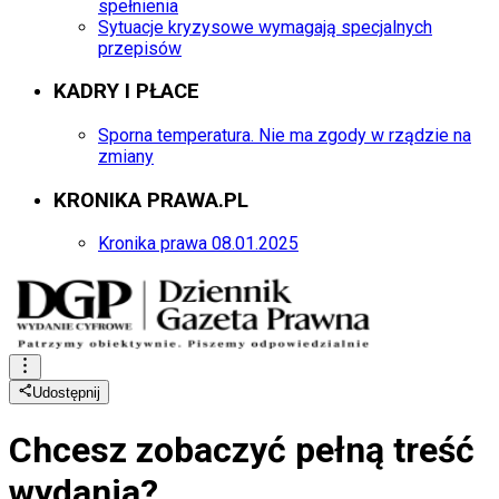
spełnienia
Sytuacje kryzysowe wymagają specjalnych
przepisów
KADRY I PŁACE
Sporna temperatura. Nie ma zgody w rządzie na
zmiany
KRONIKA PRAWA.PL
Kronika prawa 08.01.2025
Udostępnij
Chcesz zobaczyć
pełną treść
wydania?