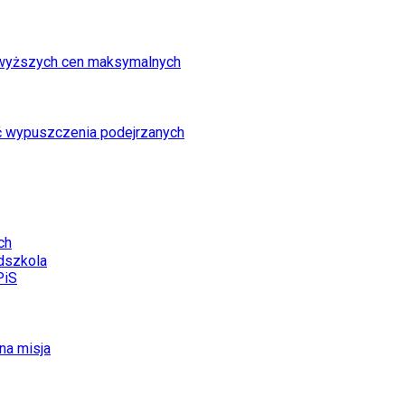
ce wyższych cen maksymalnych
ć wypuszczenia podejrzanych
ch
dszkola
PiS
na misja