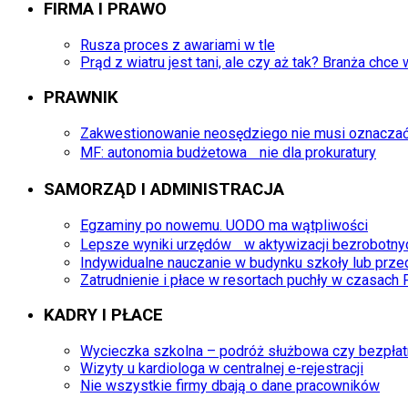
FIRMA I PRAWO
Rusza proces z awariami w tle
Prąd z wiatru jest tani, ale czy aż tak? Branża ch
PRAWNIK
Zakwestionowanie neosędziego nie musi oznacza
MF: autonomia budżetowa nie dla prokuratury
SAMORZĄD I ADMINISTRACJA
Egzaminy po nowemu. UODO ma wątpliwości
Lepsze wyniki urzędów w aktywizacji bezrobotny
Indywidualne nauczanie w budynku szkoły lub prze
Zatrudnienie i płace w resortach puchły w czasach 
KADRY I PŁACE
Wycieczka szkolna – podróż służbowa czy bezpłat
Wizyty u kardiologa w centralnej e-rejestracji
Nie wszystkie firmy dbają o dane pracowników