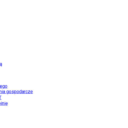
zą
dego
enia gospodarcze
T
inię