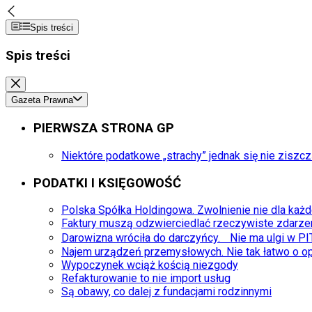
Spis treści
Spis treści
Gazeta Prawna
PIERWSZA STRONA GP
Niektóre podatkowe „strachy” jednak się nie ziszc
PODATKI I KSIĘGOWOŚĆ
Polska Spółka Holdingowa. Zwolnienie nie dla każ
Faktury muszą odzwierciedlać rzeczywiste zdarz
Darowizna wróciła do darczyńcy. Nie ma ulgi w PI
Najem urządzeń przemysłowych. Nie tak łatwo o op
Wypoczynek wciąż kością niezgody
Refakturowanie to nie import usług
Są obawy, co dalej z fundacjami rodzinnymi