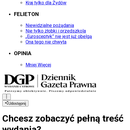
Kraj tylko dla Żydów
FELIETON
Niewidzialne pożądania
Nie tylko żłobki i przedszkola
„Eurosceptyk” nie jest już obelgą
Ona tego nie chwyta
OPINIA
Mniej Więcej
Udostępnij
Chcesz zobaczyć
pełną treść
wydania?