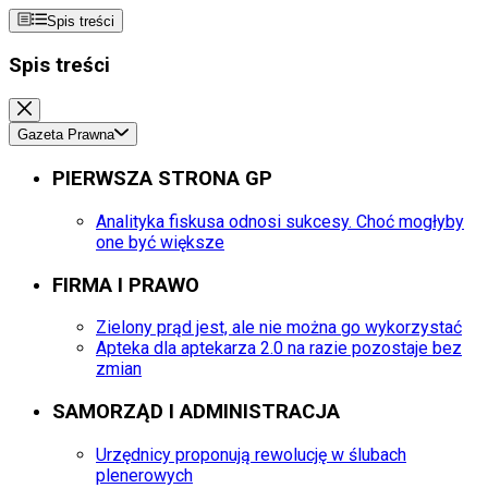
Spis treści
Spis treści
Gazeta Prawna
PIERWSZA STRONA GP
Analityka fiskusa odnosi sukcesy. Choć mogłyby
one być większe
FIRMA I PRAWO
Zielony prąd jest, ale nie można go wykorzystać
Apteka dla aptekarza 2.0 na razie pozostaje bez
zmian
SAMORZĄD I ADMINISTRACJA
Urzędnicy proponują rewolucję w ślubach
plenerowych