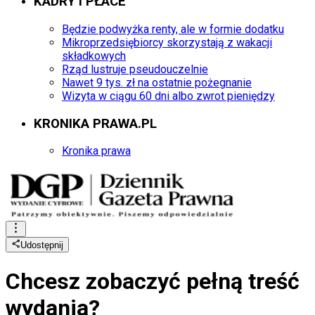
KADRY I PŁACE
Będzie podwyżka renty, ale w formie dodatku
Mikroprzedsiębiorcy skorzystają z wakacji
składkowych
Rząd lustruje pseudouczelnie
Nawet 9 tys. zł na ostatnie pożegnanie
Wizyta w ciągu 60 dni albo zwrot pieniędzy
KRONIKA PRAWA.PL
Kronika prawa
Udostępnij
Chcesz zobaczyć
pełną treść
wydania?