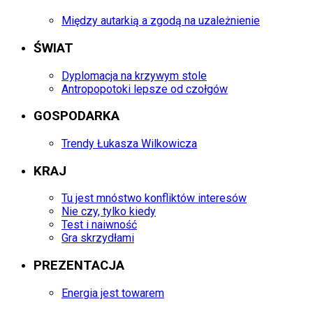
Między autarkią a zgodą na uzależnienie
ŚWIAT
Dyplomacja na krzywym stole
Antropopotoki lepsze od czołgów
GOSPODARKA
Trendy Łukasza Wilkowicza
KRAJ
Tu jest mnóstwo konfliktów interesów
Nie czy, tylko kiedy
Test i naiwność
Gra skrzydłami
PREZENTACJA
Energia jest towarem