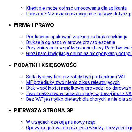
Klient nie może cofnąć umocowania dla aplikanta
I prezes SN zarzuca przeciąganie sprawy dotyczą
FIRMA I PRAWO
Producenci opakowań zapłacą za brak recyklingu
Bruksela ogłasza wiatrowe przyspieszenie
Przy zniesieniu współwłasności Lasy Państwowe 
Grozi nam inwigilacja online na niespotykaną dotąd
PODATKI I KSIĘGOWOŚĆ
Setki tysięcy firm przestały być podatnikami VAT
MF przedłuży zwolnienia z kas rejestrujących
Brak wspólności majątkowej prowadzi do darowizn
Zwrot nakładów w ramach ugody sądowej jest z VA
Bez VAT jest tylko dietetyk dla chorych, a nie dla z
PIERWSZA STRONA GP
W urzędach czekają na nowy rząd
Opozycja gotowa do przejęcia władzy. Prezydent g