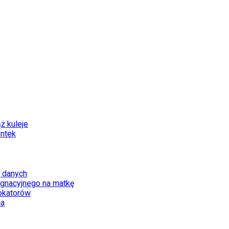
ż kuleje
entek
 danych
ęgnacyjnego na matkę
okatorów
ia