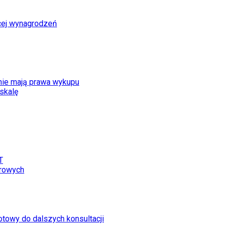
cej wynagrodzeń
nie mają prawa wykupu
 skalę
T
drowych
otowy do dalszych konsultacji