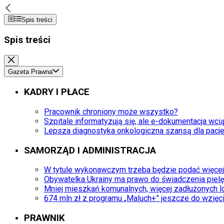
Spis treści
Spis treści
Gazeta Prawna
KADRY I PŁACE
Pracownik chroniony może wszystko?
Szpitale informatyzują się, ale e-dokumentacja wcią
Lepsza diagnostyka onkologiczna szansą dla pacj
SAMORZĄD I ADMINISTRACJA
W tytule wykonawczym trzeba będzie podać więcej
Obywatelka Ukrainy ma prawo do świadczenia piel
Mniej mieszkań komunalnych, więcej zadłużonych l
674 mln zł z programu „Maluch+” jeszcze do wzięc
PRAWNIK