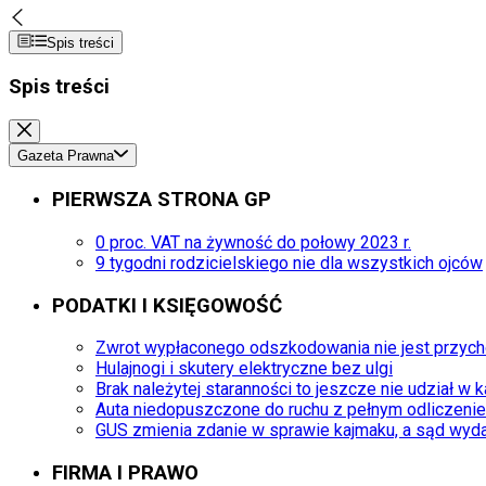
Spis treści
Spis treści
Gazeta Prawna
PIERWSZA STRONA GP
0 proc. VAT na żywność do połowy 2023 r.
9 tygodni rodzicielskiego nie dla wszystkich ojców
PODATKI I KSIĘGOWOŚĆ
Zwrot wypłaconego odszkodowania nie jest przyc
Hulajnogi i skutery elektryczne bez ulgi
Brak należytej staranności to jeszcze nie udział w k
Auta niedopuszczone do ruchu z pełnym odliczeni
GUS zmienia zdanie w sprawie kajmaku, a sąd wyd
FIRMA I PRAWO