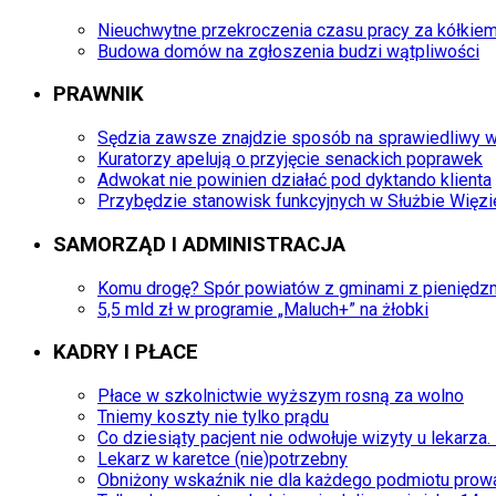
Nieuchwytne przekroczenia czasu pracy za kółkie
Budowa domów na zgłoszenia budzi wątpliwości
PRAWNIK
Sędzia zawsze znajdzie sposób na sprawiedliwy wy
Kuratorzy apelują o przyjęcie senackich poprawek
Adwokat nie powinien działać pod dyktando klienta
Przybędzie stanowisk funkcyjnych w Służbie Więzi
SAMORZĄD I ADMINISTRACJA
Komu drogę? Spór powiatów z gminami z pieniędzm
5,5 mld zł w programie „Maluch+” na żłobki
KADRY I PŁACE
Płace w szkolnictwie wyższym rosną za wolno
Tniemy koszty nie tylko prądu
Co dziesiąty pacjent nie odwołuje wizyty u lekarza.
Lekarz w karetce (nie)potrzebny
Obniżony wskaźnik nie dla każdego podmiotu pro