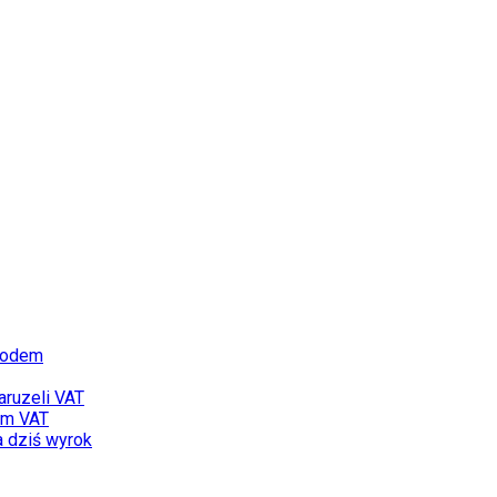
hodem
aruzeli VAT
em VAT
a dziś wyrok