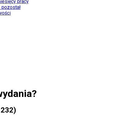
miesięcy pracy
 pozostał
wości
wydania?
 232)