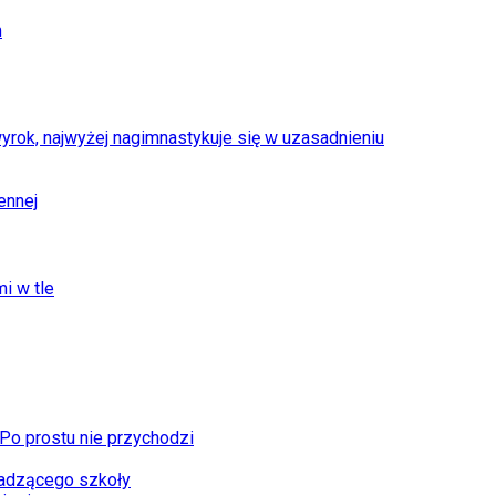
m
rok, najwyżej nagimnastykuje się w uzasadnieniu
ennej
i w tle
 Po prostu nie przychodzi
wadzącego szkoły