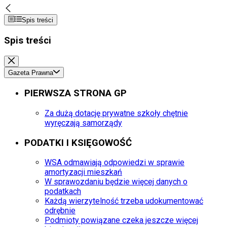
Spis treści
Spis treści
Gazeta Prawna
PIERWSZA STRONA GP
Za dużą dotację prywatne szkoły chętnie
wyręczają samorządy
PODATKI I KSIĘGOWOŚĆ
WSA odmawiają odpowiedzi w sprawie
amortyzacji mieszkań
W sprawozdaniu będzie więcej danych o
podatkach
Każdą wierzytelność trzeba udokumentować
odrębnie
Podmioty powiązane czeka jeszcze więcej