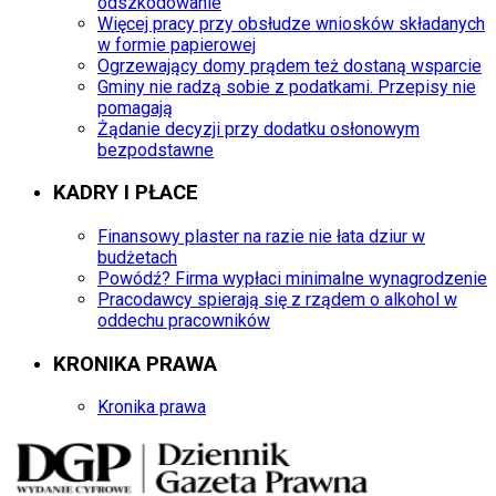
odszkodowanie
Więcej pracy przy obsłudze wniosków składanych
w formie papierowej
Ogrzewający domy prądem też dostaną wsparcie
Gminy nie radzą sobie z podatkami. Przepisy nie
pomagają
Żądanie decyzji przy dodatku osłonowym
bezpodstawne
KADRY I PŁACE
Finansowy plaster na razie nie łata dziur w
budżetach
Powódź? Firma wypłaci minimalne wynagrodzenie
Pracodawcy spierają się z rządem o alkohol w
oddechu pracowników
KRONIKA PRAWA
Kronika prawa