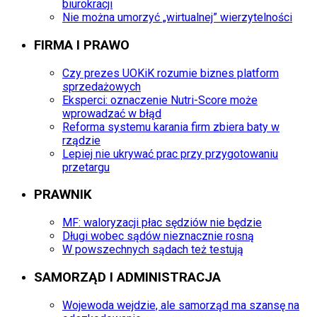
biurokracji
Nie można umorzyć „wirtualnej” wierzytelności
FIRMA I PRAWO
Czy prezes UOKiK rozumie biznes platform
sprzedażowych
Eksperci: oznaczenie Nutri-Score może
wprowadzać w błąd
Reforma systemu karania firm zbiera baty w
rządzie
Lepiej nie ukrywać prac przy przygotowaniu
przetargu
PRAWNIK
MF: waloryzacji płac sędziów nie będzie
Długi wobec sądów nieznacznie rosną
W powszechnych sądach też testują
SAMORZĄD I ADMINISTRACJA
Wojewoda wejdzie, ale samorząd ma szansę na