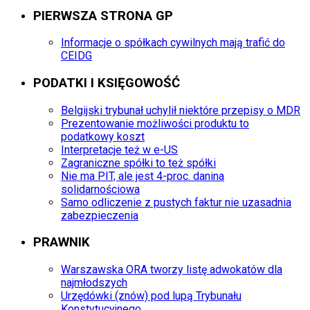
PIERWSZA STRONA GP
Informacje o spółkach cywilnych mają trafić do
CEIDG
PODATKI I KSIĘGOWOŚĆ
Belgijski trybunał uchylił niektóre przepisy o MDR
Prezentowanie możliwości produktu to
podatkowy koszt
Interpretacje też w e-US
Zagraniczne spółki to też spółki
Nie ma PIT, ale jest 4-proc. danina
solidarnościowa
Samo odliczenie z pustych faktur nie uzasadnia
zabezpieczenia
PRAWNIK
Warszawska ORA tworzy listę adwokatów dla
najmłodszych
Urzędówki (znów) pod lupą Trybunału
Konstytucyjnego