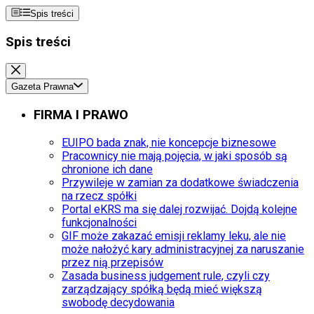
Spis treści
Spis treści
Gazeta Prawna
FIRMA I PRAWO
EUIPO bada znak, nie koncepcje biznesowe
Pracownicy nie mają pojęcia, w jaki sposób są
chronione ich dane
Przywileje w zamian za dodatkowe świadczenia
na rzecz spółki
Portal eKRS ma się dalej rozwijać. Dojdą kolejne
funkcjonalności
GIF może zakazać emisji reklamy leku, ale nie
może nałożyć kary administracyjnej za naruszanie
przez nią przepisów
Zasada business judgement rule, czyli czy
zarządzający spółką będą mieć większą
swobodę decydowania