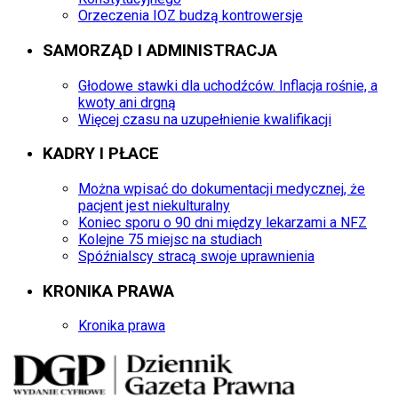
Orzeczenia IOZ budzą kontrowersje
SAMORZĄD I ADMINISTRACJA
Głodowe stawki dla uchodźców. Inflacja rośnie, a
kwoty ani drgną
Więcej czasu na uzupełnienie kwalifikacji
KADRY I PŁACE
Można wpisać do dokumentacji medycznej, że
pacjent jest niekulturalny
Koniec sporu o 90 dni między lekarzami a NFZ
Kolejne 75 miejsc na studiach
Spóźnialscy stracą swoje uprawnienia
KRONIKA PRAWA
Kronika prawa