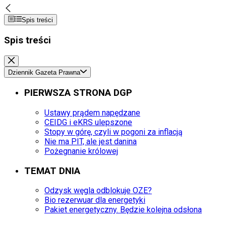
Spis treści
Spis treści
Dziennik Gazeta Prawna
PIERWSZA STRONA DGP
Ustawy prądem napędzane
CEIDG i eKRS ulepszone
Stopy w górę, czyli w pogoni za inflacją
Nie ma PIT, ale jest danina
Pożegnanie królowej
TEMAT DNIA
Odzysk węgla odblokuje OZE?
Bio rezerwuar dla energetyki
Pakiet energetyczny. Będzie kolejna odsłona