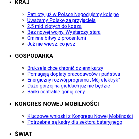
KRAJ
Patrioty już w Polsce.Negocjujemy kolejne
Uważamy Polskę za przyjaciela
2,5 mld złotych do kosza
Bez nowej wojny. Wystarczy stara
Gminne bitwy z procentami
Już nie wiesz, co jesz
GOSPODARKA
Bruksela chce chronić dziennikarzy
Pomagają dopłaty pracodawców i państwa
Energiczny rozwój programu „Mój elektryk”
Dużo gorzej na giełdach już nie będzie
Banki centralne gonią ceny
KONGRES NOWEJ MOBILNOŚCI
Kluczowe wnioski z Kongresu Nowej Mobilności
Potrzebne są kadry dla sektora bateryjnego
ŚWIAT