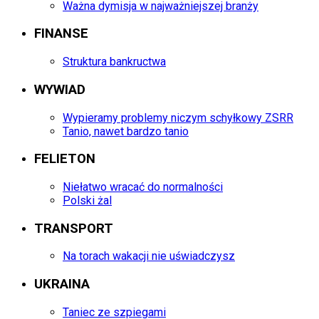
Ważna dymisja w najważniejszej branży
FINANSE
Struktura bankructwa
WYWIAD
Wypieramy problemy niczym schyłkowy ZSRR
Tanio, nawet bardzo tanio
FELIETON
Niełatwo wracać do normalności
Polski żal
TRANSPORT
Na torach wakacji nie uświadczysz
UKRAINA
Taniec ze szpiegami