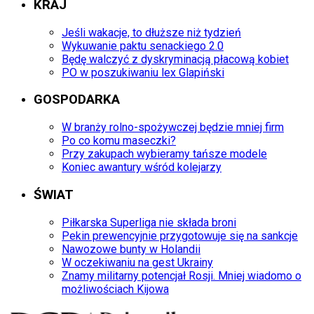
KRAJ
Jeśli wakacje, to dłuższe niż tydzień
Wykuwanie paktu senackiego 2.0
Będę walczyć z dyskryminacją płacową kobiet
PO w poszukiwaniu lex Glapiński
GOSPODARKA
W branży rolno-spożywczej będzie mniej firm
Po co komu maseczki?
Przy zakupach wybieramy tańsze modele
Koniec awantury wśród kolejarzy
ŚWIAT
Piłkarska Superliga nie składa broni
Pekin prewencyjnie przygotowuje się na sankcje
Nawozowe bunty w Holandii
W oczekiwaniu na gest Ukrainy
Znamy militarny potencjał Rosji. Mniej wiadomo o
możliwościach Kijowa