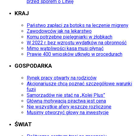
przed sporem o Litwę
KRAJ
Państwo zapłaci za botoks na leczenie migreny
Zawodowców jak na lekarstwo
Komu potrzebne pielęgniarki w żłobkach
W 2022 r. bez wzrostu wydatków na obronność
Mimo wątpliwości kasa musi płynąć
Prawie 400 wniosków utknęło w procedurach
GOSPODARKA
Rynek pracy otwarty na rodziców
Akcjonariusze chcą poznać szczegółowe warunki
fuzji
Samorządów nie stać na „Kolej Plus”
Główną motywacją piractwa jest cena
Nie wszystkie afery jeszcze rozliczone
Musimy otworzyć głowy na inwestycje
ŚWIAT