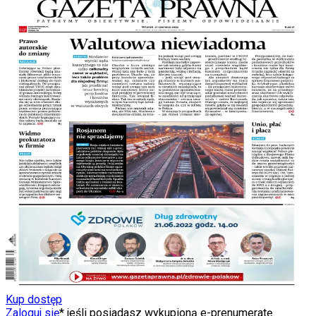
Kup dostęp
Zaloguj się
* jeśli posiadasz wykupioną e-prenumeratę