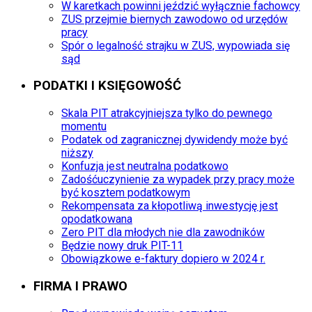
W karetkach powinni jeździć wyłącznie fachowcy
ZUS przejmie biernych zawodowo od urzędów
pracy
Spór o legalność strajku w ZUS, wypowiada się
sąd
PODATKI I KSIĘGOWOŚĆ
Skala PIT atrakcyjniejsza tylko do pewnego
momentu
Podatek od zagranicznej dywidendy może być
niższy
Konfuzja jest neutralna podatkowo
Zadośćuczynienie za wypadek przy pracy może
być kosztem podatkowym
Rekompensata za kłopotliwą inwestycję jest
opodatkowana
Zero PIT dla młodych nie dla zawodników
Będzie nowy druk PIT-11
Obowiązkowe e-faktury dopiero w 2024 r.
FIRMA I PRAWO