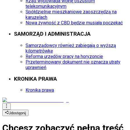
Rząd wypowiada wojnę oszustom
telekomunikacyjnym
Spółdzielnie mieszkaniowe zaoszczędzą na
karuzelach
Nowa żywność z CBD będzie musiała poczekać
SAMORZĄD I ADMINISTRACJA
Samorządowcy również zabiegają o wyższą
kilometrówkę
Reforma urzędów pracy na horyzoncie
Przeterminowany dokument nie oznacza utraty
uprawnień
KRONIKA PRAWA
Kronika prawa
Udostępnij
Chcesz zobaczyć
pełną treść