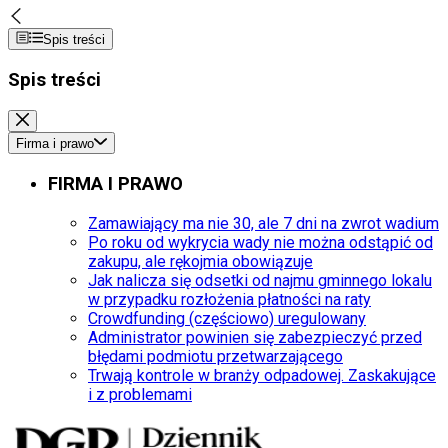
Spis treści
Spis treści
Firma i prawo
FIRMA I PRAWO
Zamawiający ma nie 30, ale 7 dni na zwrot wadium
Po roku od wykrycia wady nie można odstąpić od
zakupu, ale rękojmia obowiązuje
Jak nalicza się odsetki od najmu gminnego lokalu
w przypadku rozłożenia płatności na raty
Crowdfunding (częściowo) uregulowany
Administrator powinien się zabezpieczyć przed
błędami podmiotu przetwarzającego
Trwają kontrole w branży odpadowej. Zaskakujące
i z problemami