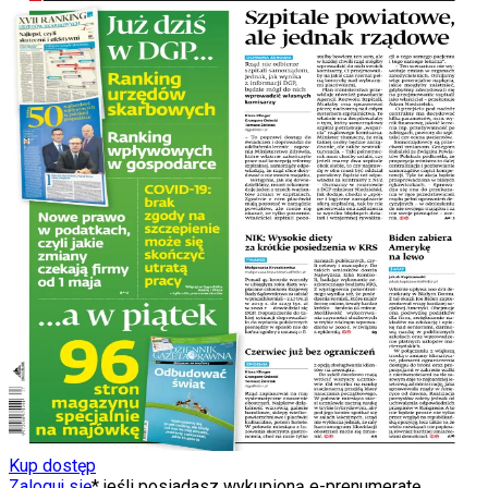
Kup dostęp
Zaloguj się
* jeśli posiadasz wykupioną e-prenumeratę