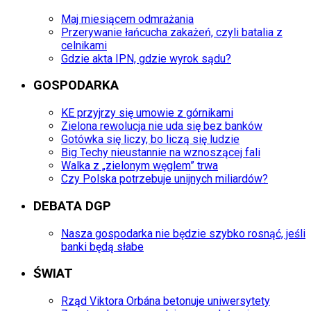
Maj miesiącem odmrażania
Przerywanie łańcucha zakażeń, czyli batalia z
celnikami
Gdzie akta IPN, gdzie wyrok sądu?
GOSPODARKA
KE przyjrzy się umowie z górnikami
Zielona rewolucja nie uda się bez banków
Gotówka się liczy, bo liczą się ludzie
Big Techy nieustannie na wznoszącej fali
Walka z „zielonym węglem” trwa
Czy Polska potrzebuje unijnych miliardów?
DEBATA DGP
Nasza gospodarka nie będzie szybko rosnąć, jeśli
banki będą słabe
ŚWIAT
Rząd Viktora Orbána betonuje uniwersytety