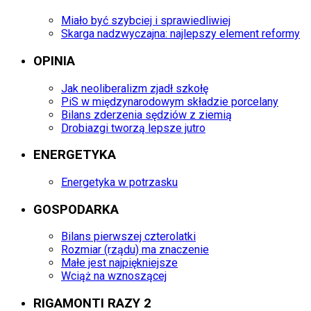
Miało być szybciej i sprawiedliwiej
Skarga nadzwyczajna: najlepszy element reformy
OPINIA
Jak neoliberalizm zjadł szkołę
PiS w międzynarodowym składzie porcelany
Bilans zderzenia sędziów z ziemią
Drobiazgi tworzą lepsze jutro
ENERGETYKA
Energetyka w potrzasku
GOSPODARKA
Bilans pierwszej czterolatki
Rozmiar (rządu) ma znaczenie
Małe jest najpiękniejsze
Wciąż na wznoszącej
RIGAMONTI RAZY 2