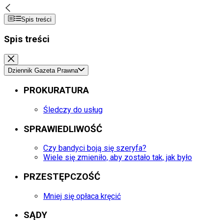
Spis treści
Spis treści
Dziennik Gazeta Prawna
PROKURATURA
Śledczy do usług
SPRAWIEDLIWOŚĆ
Czy bandyci boją się szeryfa?
Wiele się zmieniło, aby zostało tak, jak było
PRZESTĘPCZOŚĆ
Mniej się opłaca kręcić
SĄDY