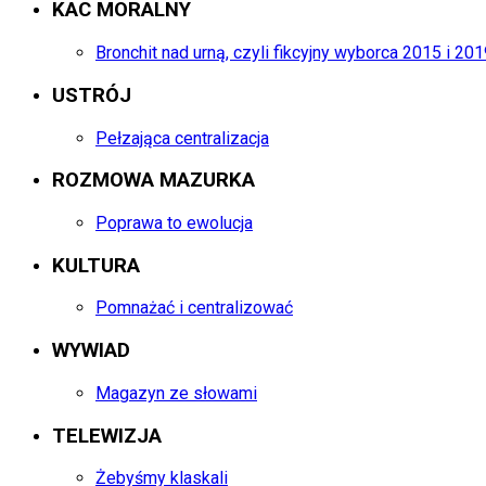
KAC MORALNY
Bronchit nad urną, czyli fikcyjny wyborca 2015 i 20
USTRÓJ
Pełzająca centralizacja
ROZMOWA MAZURKA
Poprawa to ewolucja
KULTURA
Pomnażać i centralizować
WYWIAD
Magazyn ze słowami
TELEWIZJA
Żebyśmy klaskali