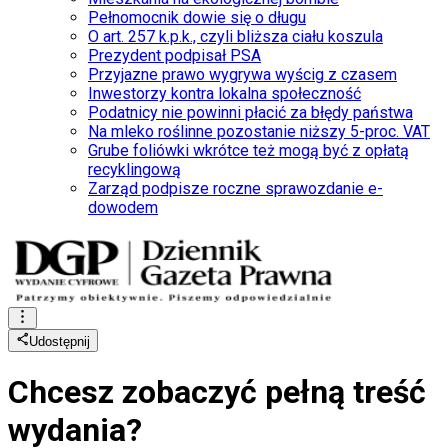
Pełnomocnik dowie się o długu
O art. 257 k.p.k., czyli bliższa ciału koszula
Prezydent podpisał PSA
Przyjazne prawo wygrywa wyścig z czasem
Inwestorzy kontra lokalna społeczność
Podatnicy nie powinni płacić za błędy państwa
Na mleko roślinne pozostanie niższy 5-proc. VAT
Grube foliówki wkrótce też mogą być z opłatą
recyklingową
Zarząd podpisze roczne sprawozdanie e-
dowodem
Udostępnij
Chcesz zobaczyć
pełną treść
wydania?