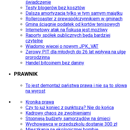
świadczenie
Testy blogerów bez kosztów
Dalsza amortyzacja tylko w tym samym majątku
Rollercoaster z prewspółczynnikiem w gminach
Gmina ściągnie podatek od kortów tenisowych
Internetowy atak na fiskusa jest możliwy
Raporty spółek publicznych będą bardziej
czytelne
Wiadomo więcej o nowym JPK_VAT
Zerowy PIT dla młodych do 26 lat wpływa na ulgę
prorodzinną
Handel bitcoinem bez daniny
PRAWNIK
To jest demontaż państwa prawa i nie są to słowa
na wyrost
Kronika prawa
Czy to już koniec z punktozą? Nie do końca
Kadrowy chaos ze zwolnieniami
Stopnieją budżety samorządów na śmieci
Wychowawca w przedszkolu dostanie 300 zł
Mieszkania na ekologicznej bombie