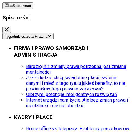
Spis treści
Spis treści
Tygodnik Gazeta Prawna
FIRMA I PRAWO SAMORZĄD I
ADMINISTRACJA
Bardziej niż zmiany prawa potrzebna jest zmiana
mentalności
Jeżeli ludzie chcą świadomie płacić swoimi
danymi i mieć z tego tytułu jakieś benefity, to nie
powinniśmy tego prawnie zakazywać
Olbrzymi potencjał inteligentnych rozwiązań
Internet urządzi nam życie. Ale bez zmian prawa i
mentalności się nie obejdzie
KADRY I PŁACE
Home office vs telepraca. Problemy pracodawców