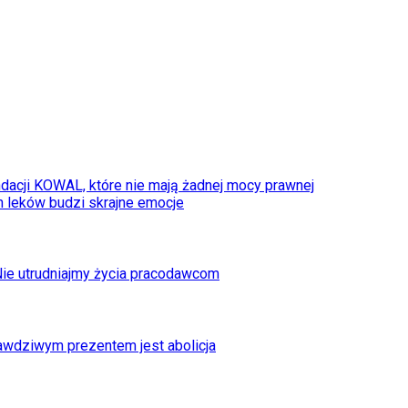
dacji KOWAL, które nie mają żadnej mocy prawnej
 leków budzi skrajne emocje
Nie utrudniajmy życia pracodawcom
awdziwym prezentem jest abolicja