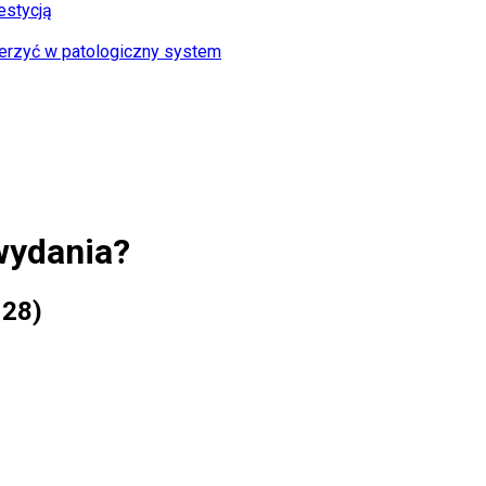
estycją
uderzyć w patologiczny system
wydania?
 28)