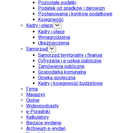
Pozostałe podatki
Podatek od spadków i darowizn
Postępowania i kontrole podatkowe
Księgowość
Kadry i płace
Kadry i płace
Wynagrodzenia
Ubezpieczenia
Samorząd
Samorząd terytorialny i finanse
Cyfryzacja i e-usługi publiczne
Zamówienia publiczne
Gospodarka komunalna
Opieka społeczna
Kadry i księgowość budżetowa
Firma
Magazyn
Opinie
Wideopodcasty
e-Poradniki
Kalkulatory
Bieżące wydanie
Archiwum e-wydań