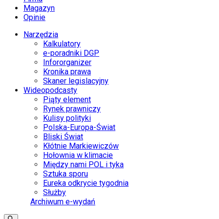
Magazyn
Opinie
Narzędzia
Kalkulatory
e-poradniki DGP
Infororganizer
Kronika prawa
Skaner legislacyjny
Wideopodcasty
Piąty element
Rynek prawniczy
Kulisy polityki
Polska-Europa-Świat
Bliski Świat
Kłótnie Markiewiczów
Hołownia w klimacie
Między nami POL i tyka
Sztuka sporu
Eureka odkrycie tygodnia
Służby
Archiwum e-wydań