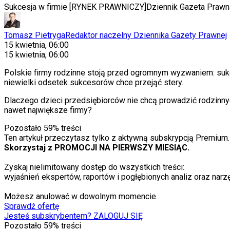
Sukcesja w firmie [RYNEK PRAWNICZY]
Dziennik Gazeta Prawn
Tomasz Pietryga
Redaktor naczelny Dziennika Gazety Prawnej
15 kwietnia, 06:00
15 kwietnia, 06:00
Polskie firmy rodzinne stoją przed ogromnym wyzwaniem: sukc
niewielki odsetek sukcesorów chce przejąć stery.
Dlaczego dzieci przedsiębiorców nie chcą prowadzić rodzinnych
nawet największe firmy?
Pozostało
59
% treści
Ten artykuł przeczytasz tylko z aktywną subskrypcją Premium.
Skorzystaj z PROMOCJI NA PIERWSZY MIESIĄC.
Zyskaj nielimitowany dostęp do wszystkich treści:
wyjaśnień ekspertów, raportów i pogłębionych analiz oraz narzę
Możesz anulować w dowolnym momencie.
Sprawdź ofertę
Jesteś subskrybentem? ZALOGUJ SIĘ
Pozostało
59
% treści