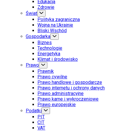
Edukacja
Zdrowie
Świat
Polityka zagraniczna
Wojna na Ukrainie
Bliski Wschód
Gospodarka
Biznes
Technologie
Energetyka
Klimat i środowisko
Prawo
Prawnik
Prawo cywilne
Prawo handlowe i gospodarcze
Prawo internetu i ochrony danych
Prawo administracyjne
Prawo karne i wykroczeniowe
Prawo europejskie
Podatki
PIT
CIT
VAT