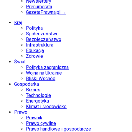
Newslettery
Prenumerata
GazetaPrawna.pl →
Kraj
Polityka
Społeczeństwo
Bezpieczeństwo
Infrastruktura
Edukacja
Zdrowie
Świat
Polityka zagraniczna
Wojna na Ukrainie
Bliski Wschód
Gospodarka
Biznes
Technologie
Energetyka
Klimat i środowisko
Prawo
Prawnik
Prawo cywilne
Prawo handlowe i gospodarcze