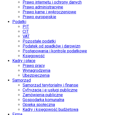
Prawo internetu i ochrony danych
Prawo administracyjne
Prawo karne i wykroczeniowe
Prawo europejskie
Podatki
PIT
CIT
VAT
Pozostałe podatki
Podatek od spadków i darowizn
Postępowania i kontrole podatkowe
Księgowość
Kadry i płace
Prawo pracy
Wynagrodzenia
Ubezpieczenia
Samorząd
Samorząd terytorialny i finanse
Cyfryzacja i e-usługi publiczne
Zamówienia publiczne
Gospodarka komunalna
Opieka społeczna
Kadry i księgowość budżetowa
Firma