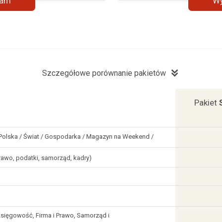
ram
Wy
Szczegółowe porównanie pakietów
Pakiet
i: Polska / Świat / Gospodarka / Magazyn na Weekend /
prawo, podatki, samorząd, kadry)
Księgowość, Firma i Prawo, Samorząd i