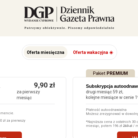
Oferta miesięczna
Oferta wakacyjna ☀️
Pakiet
PREMIUM
9,90 zł
Subskrypcja autoodnaw
za pierwszy
drugi miesiąc 59 zł,
kolejne miesiące w cenie 19
miesiąc
Płatność autoodnawialna
omencie.
Możesz zrezygnować w dowol
0 zł za pierwszy
*Najniższa cena z ostatnich 30 d
miesiąc, potem 196 zł
269 zł
/ m