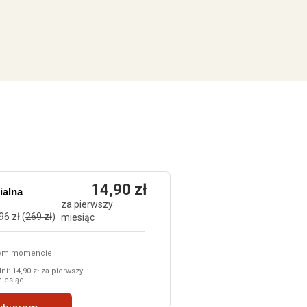
14,90 zł
ialna
za pierwszy
6 zł (
269 zł
)
miesiąc
nym momencie.
ni: 14,90 zł za pierwszy
iesiąc